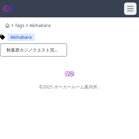
Ope
Tags
Akihabara
Home
Akihabara
秋葉原カジノクエスト完全ガイド！秋葉原でおすすめのポーカー店舗｜東京アミューズメントカジノ
Notifications
©2025
ポーカールーム案内所
.