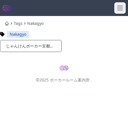
Ope
Tags
Nakagyo
Home
Nakagyo
じゃんけんポーカー京都河原町のポーカースポット・アミューズメントカジノ
Notifications
©2025
ポーカールーム案内所
.