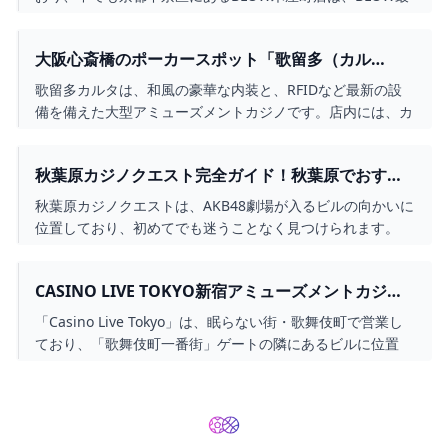
会も実施されています。
大級であり、現在京都エリア最大のポーカースポットです。
店舗の広さは約20畳分で、サッカー場のゴールエリアの半
大阪心斎橋のポーカースポット「歌留多（カル
分に相当します。 BLOW木屋町にはバーカウンターがあ
タ）」完全ガイド！アミューズメントカジノ情報
り、プロのバーテンダーがカクテルを提供してくれます。カ
歌留多カルタは、和風の豪華な内装と、RFIDなど最新の設
ジノゲームエリアは半分未満なので、ポーカーをしなくて
備を備えた大型アミューズメントカジノです。店内には、カ
も、飲むだけでもOKです。 内装は高級感があり、豪華でと
ウンター、喫煙所、バーベキューグリルなど、様々な施設が
てもお洒落。クラブのような雰囲気が漂っています。
揃っています。 大阪最大のポーカールームとも言われてい
秋葉原カジノクエスト完全ガイド！秋葉原でおすす
ます。 トーナメントが毎日開催されるほか、日本国内や海
めのポーカー店舗｜東京アミューズメントカジノ
外の日本ポーカー大会も、歌留多での開催を選ぶことが多い
秋葉原カジノクエストは、AKB48劇場が入るビルの向かいに
です。
位置しており、初めてでも迷うことなく見つけられます。
2015年創業の老舗で、一見するとメイドカフェのようです
が、実はポーカーの雰囲気がとても良いアミューズメントカ
CASINO LIVE TOKYO新宿アミューズメントカジノ
ジノです。 特にポーカー初心者や、ポーカーをプレイした
完全ガイド！アクセス・料金システムなど店舗情報
いオタクにとって秋葉原カジノクエストは最適な場所でしょ
「Casino Live Tokyo」は、眠らない街・歌舞伎町で営業し
う。店内では、メイド服を着たスタッフや常連さんが優しく
を徹底解説！
ており、「歌舞伎町一番街」ゲートの隣にあるビルに位置
丁寧に教えてくれるため、すぐに馴染むことができます。
し、アクセスしやすいです。 実際に訪れると、店内の雰囲
気やスタッフのビジュアルは他のカジノと比べても格段にレ
ベルが高いと感じます。常連客も多く、熱いトーナメントが
頻繁に開催されており、週末には満席になることも。初心者