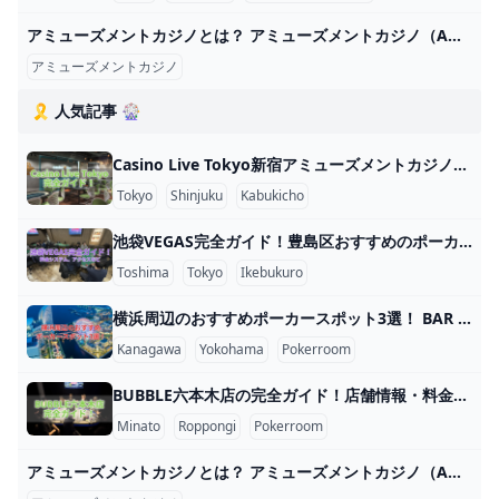
アミューズメントカジノとは？ アミューズメントカジノ（Amusement Casino）とは、お金を賭けずに、ゲームメダルのようなチップを使ってカジノゲームをプレイできるゲ
アミューズメントカジノ
🎗️ 人気記事 🎡
Casino Live Tokyo新宿アミューズメントカジノ完全ガイド！アクセス・料金システムなど店舗情報を徹底解説！ ポーカーナビ：<a rel=“external” style="–tw-backdrop-blur:;–tw-backdrop-brightness:;–tw-backdrop-contrast:;–tw-backdrop-grayscale:;–tw-backdrop-hue-rotate:;–tw-backdrop-invert:;–tw-backdrop-opacity:;–tw-backdrop-saturate:;–tw-backdrop-sepia:;–tw-blur:;–tw-border-spacing-x:0;–tw-border-spacing-y:0;–tw-brightness:;–tw-contain-layout:;–tw-contain-paint:;–tw-contain-size:;–tw-contain-style:;–tw-contrast:;–tw-drop-shadow:;–tw-gradient-from-position:;–tw-gradient-to-position:;–tw-gradient-via-position:;–tw-grayscale:;–tw-hue-rotate:;–tw-invert:;–tw-numeric-figure:;–tw-numeric-fraction:;–tw-numeric-spacing:;–tw-ordinal:;–tw-pan-x:;–tw-pan-y:;–tw-pinch-zoom:;–tw-ring-color:rgba(59,130,246,.5);–tw-ring-inset:;–tw-ring-offset-color:#fff;–tw-ring-offset-shadow:0 0 #0000;–tw-ring-offset-width:0px;–tw-ring-shadow:0 0 #0000;–tw-rotate:0;–tw-saturate:;–tw-scale-x:1;–tw-scale-y:1;–tw-scroll-snap-strictness:proximity;–tw-sepia:;–tw-shadow-colored:0 0 #0000;–tw-shadow:0 0 #0000;–tw-skew-x:0;–tw-skew-y:0;–tw-slashed-zero:;–tw-translate-x:0;–tw-translate-y:0;-webkit-text-stroke-width:0px;background-color:rgb(255, 255, 255);border:0px solid rgb(229, 231, 235);box-sizing:border-box;color:purple;font-family:ui-sans-serif, system-ui, sans-serif, “Apple Color Emoji”, “Segoe UI Emoji”, “Segoe UI Symbol”, “Noto Color Emoji”;font-size:medium
Tokyo
Shinjuku
Kabukicho
池袋VEGAS完全ガイド！豊島区おすすめのポーカースポット｜東京アミューズメントカジノ 池袋VEGASの店舗情報 店舗サイト ikebukurovegas.com X（旧twitter） @ikebukurovegas 住所 東京都豊島区西池袋3-29-12 武蔵屋ビル地下1F 最寄り駅 「池袋駅」c3出口
Toshima
Tokyo
Ikebukuro
横浜周辺のおすすめポーカースポット3選！ BAR GOLD JOKER（バー ゴールド ジョーカー） 店舗サイト 横浜ポーカーBAR GOLD JOKER X（旧twitter） https://x.com/goldjoker68 住所 関内店：横浜市中区吉田町１２−１ イセザキ
Kanagawa
Yokohama
Pokerroom
BUBBLE六本木店の完全ガイド！店舗情報・料金システム・アクセス・口コミを徹底解説！ ポーカールームナビ：六本木 新宿 秋葉原 池袋 BUBBLE六本木の店舗情報 店舗サイト - X（旧TWITTER） @bubble_roppongi 住所 東京都港区六本木7-12-3 パワ
Minato
Roppongi
Pokerroom
アミューズメントカジノとは？ アミューズメントカジノ（Amusement Casino）とは、お金を賭けずに、ゲームメダルのようなチップを使ってカジノゲームをプレイできるゲ