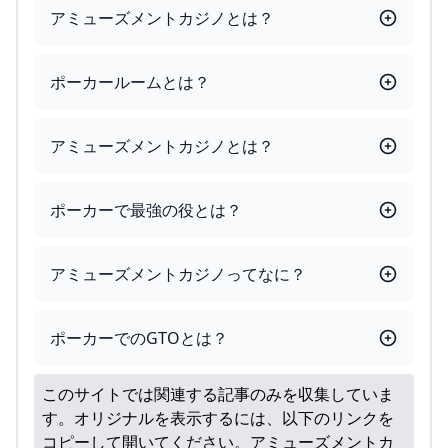
アミューズメントカジノとは？
ポーカールームとは？
アミューズメントカジノとは？
ポーカーで最強の役とは？
アミューズメントカジノってなに？
ポーカーでのGTOとは？
このサイトでは関連する記事のみを収集していま
す。オリジナルを表示するには、以下のリンクを
コピーして開いてください。
アミューズメントカ