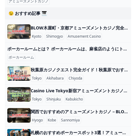
アミューズメントカジノ
😉 おすすめ記事 🎹
BLOW木屋町・京都アミューズメントカジノ完全ガイド！アクセス・料金システムから店舗情報まで徹底解説！ BLOW木屋町のポーカー店舗情報 店舗サイト BLOWカジノ X（旧TWITTER） BLOW 木屋町 (@BLOWKIYAMACHI) / X 住所 京都府京都市下京区真町 97 イマージアムビル7F
Kyoto
Shimogyo
Amusement Casino
ポーカールームとは？ ポーカールームは、麻雀店のようにトランプを使用するカジノゲームをプレイできる環境を提供する店舗で、店内ではドリンクや飲食も提供されています。
ポーカールーム
秋葉原カジノクエスト完全ガイド！秋葉原でおすすめのポーカー店舗｜東京アミューズメントカジノ 秋葉原カジノクエストの店舗情報 店舗サイト 秋葉原カジノクエスト X（旧TWITTER） カジノクエスト (@AKB_CASINOQUEST) 住所 東京都千代田区外神田3丁目14−9 7F 最
Tokyo
Akihabara
Chiyoda
Casino Live Tokyo新宿アミューズメントカジノ完全ガイド！アクセス・料金システムなど店舗情報を徹底解説！ ポーカーナビ：<a rel=“external” style="–tw-backdrop-blur:;–tw-backdrop-brightness:;–tw-backdrop-contrast:;–tw-backdrop-grayscale:;–tw-backdrop-hue-rotate:;–tw-backdrop-invert:;–tw-backdrop-opacity:;–tw-backdrop-saturate:;–tw-backdrop-sepia:;–tw-blur:;–tw-border-spacing-x:0;–tw-border-spacing-y:0;–tw-brightness:;–tw-contain-layout:;–tw-contain-paint:;–tw-contain-size:;–tw-contain-style:;–tw-contrast:;–tw-drop-shadow:;–tw-gradient-from-position:;–tw-gradient-to-position:;–tw-gradient-via-position:;–tw-grayscale:;–tw-hue-rotate:;–tw-invert:;–tw-numeric-figure:;–tw-numeric-fraction:;–tw-numeric-spacing:;–tw-ordinal:;–tw-pan-x:;–tw-pan-y:;–tw-pinch-zoom:;–tw-ring-color:rgba(59,130,246,.5);–tw-ring-inset:;–tw-ring-offset-color:#fff;–tw-ring-offset-shadow:0 0 #0000;–tw-ring-offset-width:0px;–tw-ring-shadow:0 0 #0000;–tw-rotate:0;–tw-saturate:;–tw-scale-x:1;–tw-scale-y:1;–tw-scroll-snap-strictness:proximity;–tw-sepia:;–tw-shadow-colored:0 0 #0000;–tw-shadow:0 0 #0000;–tw-skew-x:0;–tw-skew-y:0;–tw-slashed-zero:;–tw-translate-x:0;–tw-translate-y:0;-webkit-text-stroke-width:0px;background-color:rgb(255, 255, 255);border:0px solid rgb(229, 231, 235);box-sizing:border-box;color:purple;font-family:ui-sans-serif, system-ui, sans-serif, “Apple Color Emoji”, “Segoe UI Emoji”, “Segoe UI Symbol”, “Noto Color Emoji”;font-size:medium
Tokyo
Shinjuku
Kabukicho
関西でおすすめのアミューズメントカジノ－BLOW神戸三宮の完全ガイド 兵庫BLOW神戸三宮 店舗サイト <a rel=“external” style="–tw-backdrop-blur:;–tw-backdrop-brightness:;–tw-backdrop-contrast:;–tw-backdrop-grayscale:;–tw-backdrop-hue-rotate:;–tw-backdrop-invert:;–tw-backdrop-opacity:;–tw-backdrop-saturate:;–tw-backdrop-sepia:;–tw-blur:;–tw-border-spacing-x:0;–tw-border-spacing-y:0;–tw-brightness:;–tw-contain-layout:;–tw-contain-paint:;–tw-contain-size:;–tw-contain-style:;–tw-contrast:;–tw-drop-shadow:;–tw-gradient-from-position:;–tw-gradient-to-position:;–tw-gradient-via-position:;–tw-grayscale:;–tw-hue-rotate:;–tw-invert:;–tw-numeric-figure:;–tw-numeric-fraction:;–tw-numeric-spacing:;–tw-ordinal:;–tw-pan-x:;–tw-pan-y:;–tw-pinch-zoom:;–tw-ring-color:rgba(59,130,246,.5);–tw-ring-inset:;–tw-ring-offset-color:#fff;–tw-ring-offset-shadow:0 0 #0000;–tw-ring-offset-width:0px;–tw-ring-shadow:0 0 #0000;–tw-rotate:0;–tw-saturate:;–tw-scale-x:1;–tw-scale-y:1;–tw-scroll-snap-strictness:proximity;–tw-sepia:;–tw-shadow-colored:0 0 #0000;–tw-shadow:0 0 #0000;–tw-skew-x:0;–tw-skew-y:0;–tw-slashed-zero:;–tw-translate-x:0;–tw-translate-y:0;-webkit-text-stroke-width:0px;background-color:rgb(255, 255, 255);border:0px solid rgb(229, 231, 235);box-sizing:border-box;color:purple;font-family:ui-sans-serif, system-ui, sans-serif, “Apple Color Emoji”, “Segoe UI Emoji”, “Segoe UI Symbol”, “Noto Color Emoji”;font-size:14
Hyogo
Kobe
Sannomiya
札幌のおすすめポーカースポット3選！アミューズメントカジノ情報まとめ 札幌でポーカーが楽しめるお店を探しているけれど、こんなお悩みはありませんか？ 「札幌でポーカーをしたいけど、どこが合法で安心なのかわからない…