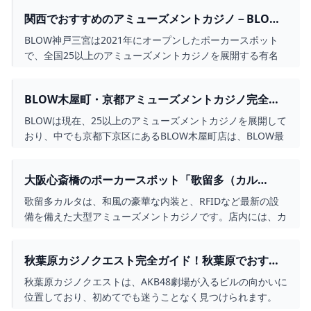
ー未経験の方にもおすすめです。 特に魅力的なのは、月曜
関西でおすすめのアミューズメントカジノ－BLOW
から日曜までトーナメントが頻繁に開催されており、中級者
神戸三宮の完全ガイド
や上級者にも最適な環境が整っていることです。 さらに、
BLOW神戸三宮は2021年にオープンしたポーカースポット
料金も安く、スタッフのサービスも素晴らしいので、神奈川
で、全国25以上のアミューズメントカジノを展開する有名
で1.2番争いするくらい良いお店と言えています。
チェーングループが運営しています。風営法に基づく営業許
可を取得した合法施設であり、違法な裏カジノとは明確に区
BLOW木屋町・京都アミューズメントカジノ完全ガ
別されます。営業時間は毎日18時開始で、20時ごろには土
イド！アクセス・料金システムから店舗情報まで徹
日ならピークになります。 ポーカー初心者の場合、空いて
BLOWは現在、25以上のアミューズメントカジノを展開して
いる18時~19時台を狙うのがおすすめで、初心者向けの講習
底解説！
おり、中でも京都下京区にあるBLOW木屋町店は、BLOW最
会も実施されています。
大級であり、現在京都エリア最大のポーカースポットです。
店舗の広さは約20畳分で、サッカー場のゴールエリアの半
大阪心斎橋のポーカースポット「歌留多（カル
分に相当します。 BLOW木屋町にはバーカウンターがあ
タ）」完全ガイド！アミューズメントカジノ情報
り、プロのバーテンダーがカクテルを提供してくれます。カ
歌留多カルタは、和風の豪華な内装と、RFIDなど最新の設
ジノゲームエリアは半分未満なので、ポーカーをしなくて
備を備えた大型アミューズメントカジノです。店内には、カ
も、飲むだけでもOKです。 内装は高級感があり、豪華でと
ウンター、喫煙所、バーベキューグリルなど、様々な施設が
てもお洒落。クラブのような雰囲気が漂っています。
揃っています。 大阪最大のポーカールームとも言われてい
秋葉原カジノクエスト完全ガイド！秋葉原でおすす
ます。 トーナメントが毎日開催されるほか、日本国内や海
めのポーカー店舗｜東京アミューズメントカジノ
外の日本ポーカー大会も、歌留多での開催を選ぶことが多い
秋葉原カジノクエストは、AKB48劇場が入るビルの向かいに
です。
位置しており、初めてでも迷うことなく見つけられます。