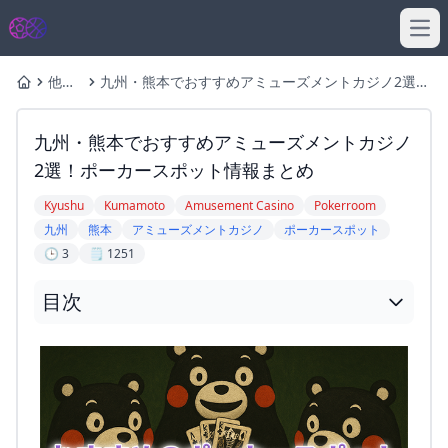
Ope
他の
九州・熊本でおすすめアミューズメントカジノ2選！
Home
地域
ポーカースポット情報まとめ
九州・熊本でおすすめアミューズメントカジノ
2選！ポーカースポット情報まとめ
Kyushu
Kumamoto
Amusement Casino
Pokerroom
九州
熊本
アミューズメントカジノ
ポーカースポット
🕒 3
🗒️ 1251
目次