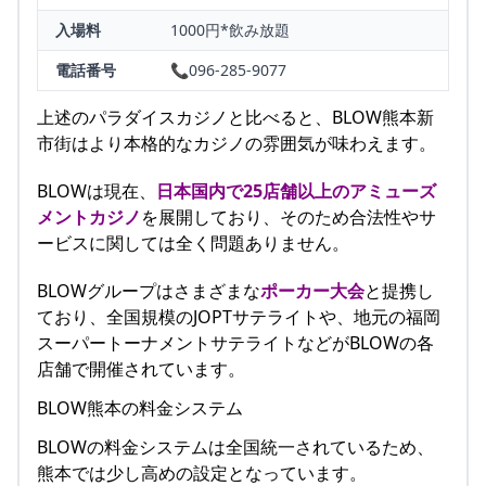
入場料
1000円*飲み放題
電話番号
📞096-285-9077
上述のパラダイスカジノと比べると、BLOW熊本新
市街はより本格的なカジノの雰囲気が味わえます。
BLOWは現在、
日本国内で25店舗以上のアミューズ
メントカジノ
を展開しており、そのため合法性やサ
ービスに関しては全く問題ありません。
BLOWグループはさまざまな
ポーカー大会
と提携し
ており、全国規模のJOPTサテライトや、地元の福岡
スーパートーナメントサテライトなどがBLOWの各
店舗で開催されています。
BLOW熊本の料金システム
BLOWの料金システムは全国統一されているため、
熊本では少し高めの設定となっています。