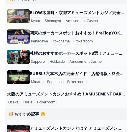
BLOW木屋町・京都アミューズメントカジノ完全ガイド！アクセス・料金システムから店舗情報まで徹底解説！ BLOW木屋町のポーカー店舗情報 店舗サイト BLOWカジノ X（旧TWITTER） BLOW 木屋町 (@BLOWKIYAMACHI) / X 住所 京都府京都市下京区真町 97 イマージアムビル7F
Kyoto
Shimogyo
Amusement Casino
関東のポーカースポットおすすめ！PreFlopYOKOHAMA完全ガイド！横浜アミューズメントカジノ ポーカールーム PreFlop横浜の店舗情報 店舗サイト Preflop X（旧TWITTER） @PreFlopYOKOHAMA 住所 神奈川県横浜市西区南幸１丁目１３−１３ ワクワクビル 2F 最寄り
Kanagawa
Yokohama
Pokerroom
札幌のおすすめポーカースポット3選！アミューズメントカジノ情報まとめ 札幌でポーカーが楽しめるお店を探しているけれど、こんなお悩みはありませんか？ 「札幌でポーカーをしたいけど、どこが合法で安心なのかわからない…
Sapporo
Hokkaido
Amusement Casino
BUBBLE六本木店の完全ガイド！店舗情報・料金システム・アクセス・口コミを徹底解説！ ポーカールームナビ：六本木 新宿 秋葉原 池袋 BUBBLE六本木の店舗情報 店舗サイト - X（旧TWITTER） @bubble_roppongi 住所 東京都港区六本木7-12-3 パワ
Minato
Roppongi
Pokerroom
大阪のアミューズメントカジノおすすめ！AMUSEMENT BAR プラスツー大阪の完全ガイド！ポーカー初心者向け AMUSEMENT CASINO BAR +2（プラスツー）の店舗情報 店舗サイト ACCESS | +2 X（旧TWITTER） @プラスツー 住所 大阪市西区北北堀江１堀江２丁目５−１０ マツエダビル2
Osaka
Horie
Pokerroom
🥳 おすすめ記事 😚
アミューズメントカジノとは？ アミューズメントカジノ（Amusement Casino）とは、お金を賭けずに、ゲームメダルのようなチップを使ってカジノゲームをプレイできるゲ