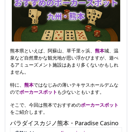
熊本県といえば、阿蘇山、草千里ヶ浜、
熊本
城、温
泉など自然豊かな観光地が思い浮かびますが、遊べ
るアミューズメント施設はあまり多くないかもしれ
ません。
特に、
熊本
ではなじみの薄いテキサスホールデムな
ので
ポーカースポット
も少ないともいます。
そこで、今回は熊本でおすすめの
ポーカースポット
をご紹介します。
パラダイスカジノ熊本・Paradise Casino