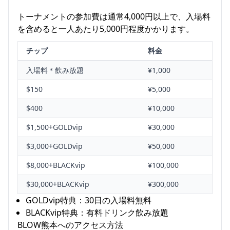
トーナメントの参加費は通常4,000円以上で、入場料
を含めると一人あたり5,000円程度かかります。
チップ
料金
入場料＊飲み放題
¥1,000
$150
¥5,000
$400
¥10,000
$1,500+GOLDvip
¥30,000
$3,000+GOLDvip
¥50,000
$8,000+BLACKvip
¥100,000
$30,000+BLACKvip
¥300,000
GOLDvip特典：30日の入場料無料
BLACKvip特典：有料ドリンク飲み放題
BLOW熊本へのアクセス方法