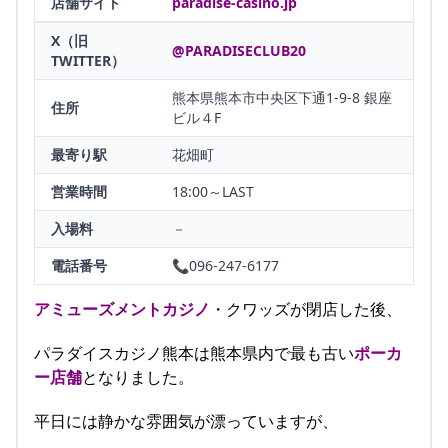
店舗サイト
paradise-casino.jp
X（旧
@PARADISECLUB20
TWITTER）
熊本県熊本市中央区下通1-9-8 銀座
住所
ビル４F
最寄り駅
花畑町
営業時間
18:00～LAST
入場料
－
電話番号
📞096-247-6177
アミューズメントカジノ
・クワッズが閉店した後、
パラダイスカジノ熊本は熊本県内で最も古い
ポーカ
ー店舗
となりました。
平日には静かな雰囲気が漂っていますが、