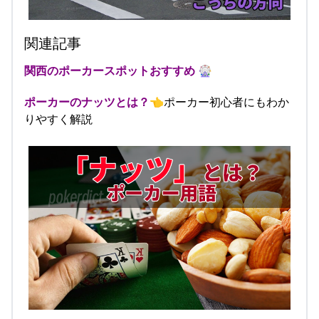
関連記事
関西のポーカースポットおすすめ 🎡
ポーカーのナッツとは？
👈ポーカー初心者にもわか
りやすく解説